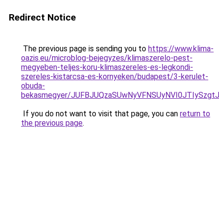
Redirect Notice
The previous page is sending you to
https://www.klima-
oazis.eu/microblog-bejegyzes/klimaszerelo-pest-
megyeben-teljes-koru-klimaszereles-es-legkondi-
szereles-kistarcsa-es-kornyeken/budapest/3-kerulet-
obuda-
bekasmegyer/JUFBJUQzaSUwNyVFNSUyNVI0JTIySzgt
If you do not want to visit that page, you can
return to
the previous page
.