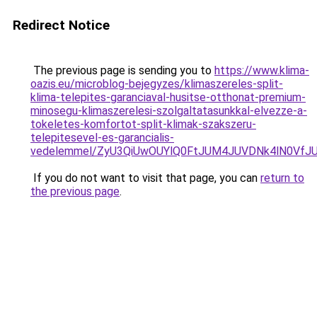
Redirect Notice
The previous page is sending you to
https://www.klima-
oazis.eu/microblog-bejegyzes/klimaszereles-split-
klima-telepites-garanciaval-husitse-otthonat-premium-
minosegu-klimaszerelesi-szolgaltatasunkkal-elvezze-a-
tokeletes-komfortot-split-klimak-szakszeru-
telepitesevel-es-garancialis-
vedelemmel/ZyU3QiUwOUYlQ0FtJUM4JUVDNk4lN0V
If you do not want to visit that page, you can
return to
the previous page
.