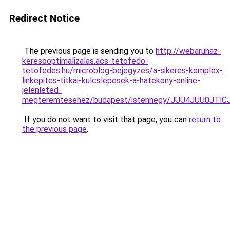
Redirect Notice
The previous page is sending you to
http://webaruhaz-
keresooptimalizalas.acs-tetofedo-
tetofedes.hu/microblog-bejegyzes/a-sikeres-komplex-
linkepites-titkai-kulcslepesek-a-hatekony-online-
jelenleted-
megteremtesehez/budapest/istenhegy/JUU4JUU0J
If you do not want to visit that page, you can
return to
the previous page
.