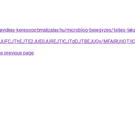
.havidijas-keresooptimalizalas.hu/microblog-bejegyzes/teljes-la
lSJUFCJThEJTE2JUE0JUREJTlCJTdDJTBEJUQy/MFAlRUIlQTIl
he previous page
.