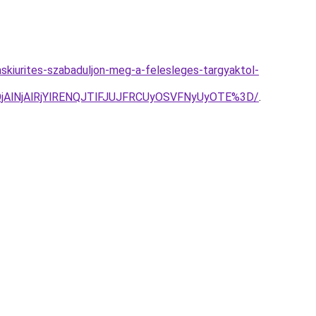
kaskiurites-szabaduljon-meg-a-felesleges-targyaktol-
QjAlNjAlRjYlRENQJTlFJUJFRCUyOSVFNyUyOTE%3D/
.